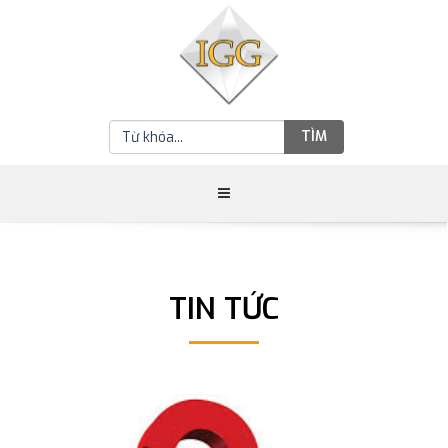
TÌM
TIN TỨC