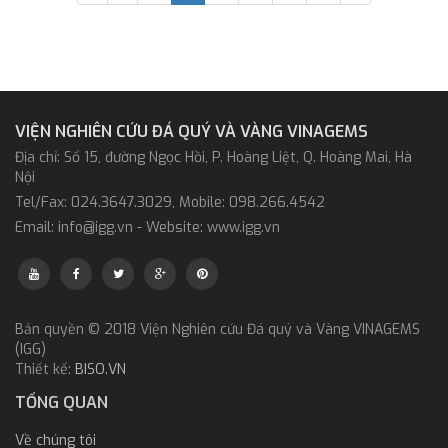
VIỆN NGHIÊN CỨU ĐÁ QUÝ VÀ VÀNG VINAGEMS
Địa chỉ: Số 15, đường Ngọc Hồi, P. Hoàng Liệt, Q. Hoàng Mai, Hà
Nội
Tel/Fax: 024.3647.3029, Mobile: 098.266.4542
Email: info@igg.vn - Website: www.igg.vn
Bản quyền © 2018 Viện Nghiên cứu Đá quý và Vàng VINAGEMS
(IGG)
Thiết kế:
BISO.VN
TỔNG QUAN
Về chúng tôi