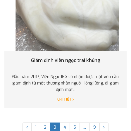
Giám định viên ngọc trai khủng
Đầu năm 2017, Viện Ngọc IGG có nhận được một yêu cầu
giám định từ một thương nhân người Hồng Kông, đi giám
định một...
CHI TIẾT
1
2
3
4
5
...
9