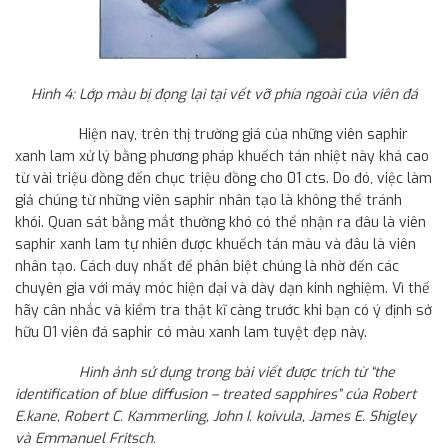
Hình 4: Lớp màu bị đọng lại tại vết vỡ phía ngoài của viên đá
Hiện nay, trên thị trường giá của những viên saphir
xanh lam xử lý bằng phương pháp khuếch tán nhiệt này khá cao
từ vài triệu đồng đến chục triệu đồng cho 01 cts. Do đó, việc làm
giả chúng từ những viên saphir nhân tạo là không thể tránh
khói. Quan sát bằng mắt thường khó có thể nhận ra đâu là viên
saphir xanh lam tự nhiên được khuếch tán màu và đâu là viên
nhân tạo. Cách duy nhất để phân biệt chúng là nhờ đến các
chuyên gia với máy móc hiện đại và dày dạn kinh nghiệm. Vì thế
hãy cân nhắc và kiểm tra thật kĩ càng trước khi bạn có ý định sở
hữu 01 viên đá saphir có màu xanh lam tuyệt đẹp này.
Hình ảnh sử dụng trong bài viết được trích từ “the
identification of blue diffusion – treated sapphires” của Robert
E.kane, Robert C. Kammerling, John I. koivula, James E. Shigley
và Emmanuel Fritsch.