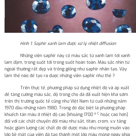
Hình 1: Saphir xanh lam được xử lý nhiệt diffusion
Những viên saphir này có màu sắc từ xanh lam tới xanh
lam đậm, trong suốt tới trong suốt hoàn toàn. Màu sắc nhìn từ
ngoài thường rất đẹp và trông giống như saphir nhân tạo. Vậy
làm thế nào để tạo ra được những viên saphir như thế ?
Trên thực tế, phương pháp sử dụng nhiệt độ và áp xuất
để tăng cường màu sắc, độ trong cho đá đã xuất hiện khá sớm
trên thị trường quốc tế cũng như Việt Nam từ cuối những năm
1970 đầu những năm 1980. Trong đó đặc biệt là phương pháp
o C
khuếch tán màu ở nhiệt độ cao (khoảng 1700
hoặc cao hơn)
đối với các chất chuyển đổi màu như sắt, titan, crom, v.v tăng
hoặc giảm lượng các chất đó để được màu như mong muốn vào
lớp bề mặt của viên đá tạo thành một lớp màu mỏng ngay phía