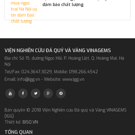
đảm bảo chất lượng
VIỆN NGHIÊN CỨU ĐÁ QUÝ VÀ VÀNG VINAGEMS
Địa chỉ: Số 15, đường Ngọc Hồi, P. Hoàng Liệt, Q. Hoàng Mai, Hà
Nội
Tel/Fax: 024.3647.3029, Mobile: 098.266.4542
Email: info@igg.vn - Website: www.igg.vn
Bản quyền © 2018 Viện Nghiên cứu Đá quý và Vàng VINAGEMS
(IGG)
Thiết kế:
BISO.VN
TỔNG QUAN